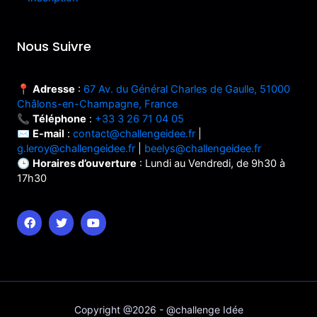
Nous Suivre
📍
Adresse
:
67 Av. du Général Charles de Gaulle, 51000
Châlons-en-Champagne, France
📞
Téléphone
:
+33 3 26 71 04 05
✉️
E-mail
:
contact@challengeidee.fr
|
g.leroy@challengeidee.fr
|
beelys@challengeidee.fr
🕒
Horaires d’ouverture
: Lundi au Vendredi, de 9h30 à
17h30
Copyright @2026 - @challenge Idée