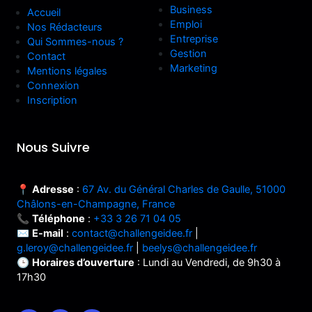
Business
Accueil
Emploi
Nos Rédacteurs
Entreprise
Qui Sommes-nous ?
Gestion
Contact
Marketing
Mentions légales
Connexion
Inscription
Nous Suivre
📍
Adresse
:
67 Av. du Général Charles de Gaulle, 51000
Châlons-en-Champagne, France
📞
Téléphone
:
+33 3 26 71 04 05
✉️
E-mail
:
contact@challengeidee.fr
|
g.leroy@challengeidee.fr
|
beelys@challengeidee.fr
🕒
Horaires d’ouverture
: Lundi au Vendredi, de 9h30 à
17h30