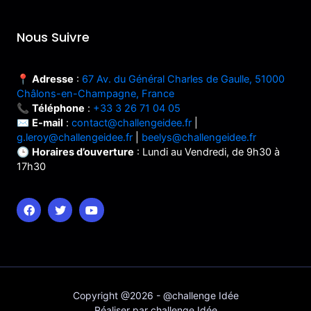
Nous Suivre
📍
Adresse
:
67 Av. du Général Charles de Gaulle, 51000
Châlons-en-Champagne, France
📞
Téléphone
:
+33 3 26 71 04 05
✉️
E-mail
:
contact@challengeidee.fr
|
g.leroy@challengeidee.fr
|
beelys@challengeidee.fr
🕒
Horaires d’ouverture
: Lundi au Vendredi, de 9h30 à
17h30
Copyright @2026 - @challenge Idée
Réaliser par challenge Idée