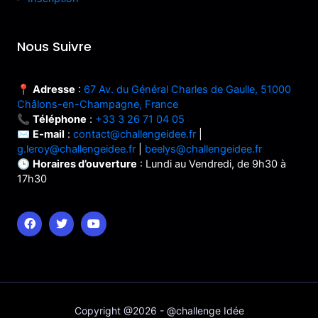
Nous Suivre
📍
Adresse
:
67 Av. du Général Charles de Gaulle, 51000
Châlons-en-Champagne, France
📞
Téléphone
:
+33 3 26 71 04 05
✉️
E-mail
:
contact@challengeidee.fr
|
g.leroy@challengeidee.fr
|
beelys@challengeidee.fr
🕒
Horaires d’ouverture
: Lundi au Vendredi, de 9h30 à
17h30
Copyright @2026 - @challenge Idée