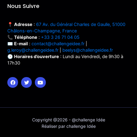
Nous Suivre
📍
Adresse
:
67 Av. du Général Charles de Gaulle, 51000
Châlons-en-Champagne, France
📞
Téléphone
:
+33 3 26 71 04 05
✉️
E-mail
:
contact@challengeidee.fr
|
g.leroy@challengeidee.fr
|
beelys@challengeidee.fr
🕒
Horaires d’ouverture
: Lundi au Vendredi, de 9h30 à
17h30
Copyright @2026 - @challenge Idée
Réaliser par challenge Idée